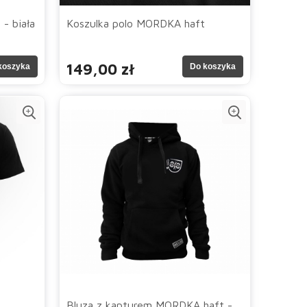
 - biała
Koszulka polo MORDKA haft
149,00 zł
koszyka
Do koszyka
Bluza z kapturem MORDKA haft -