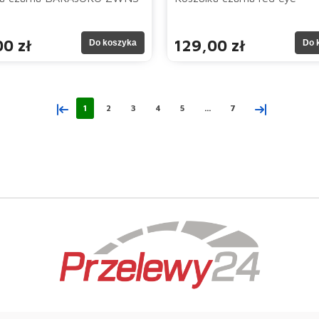
0 zł
129,00 zł
Do koszyka
Do 
«
»
1
2
3
4
5
...
7