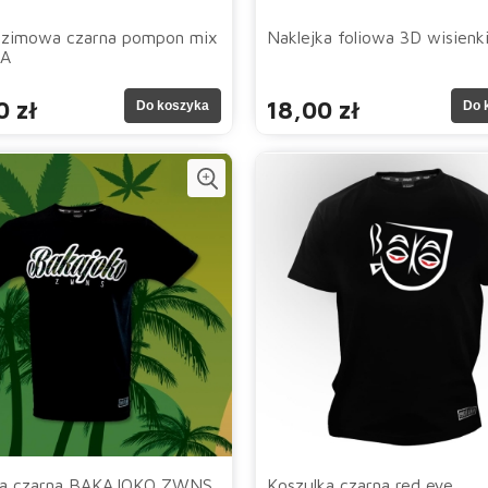
 zimowa czarna pompon mix
Naklejka foliowa 3D wisienki
A
0 zł
18,00 zł
Do koszyka
Do 
ka czarna BAKAJOKO ZWNS
Koszulka czarna red eye