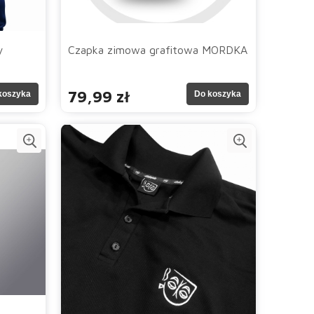
y
Czapka zimowa grafitowa MORDKA
79,99 zł
koszyka
Do koszyka