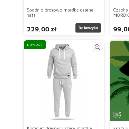
Spodnie dresowe mordka czarna
Czapka
haft
MORDK
229,00 zł
99,0
Do koszyka
NOWOŚĆ
Komplet dresowy szary mordka
Koszul