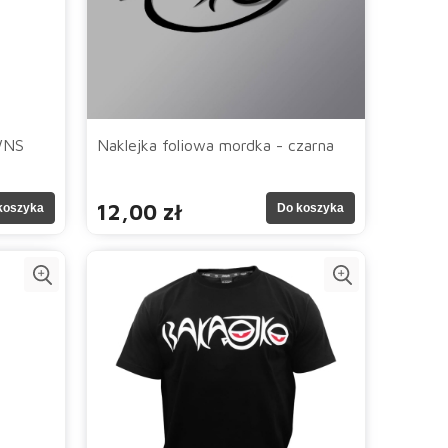
WNS
Naklejka foliowa mordka - czarna
12,00 zł
koszyka
Do koszyka