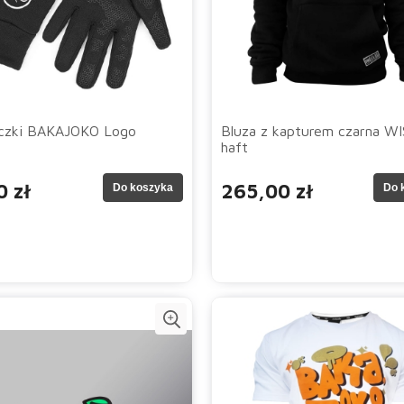
czki BAKAJOKO Logo
Bluza z kapturem czarna W
haft
0 zł
265,00 zł
Do koszyka
Do 