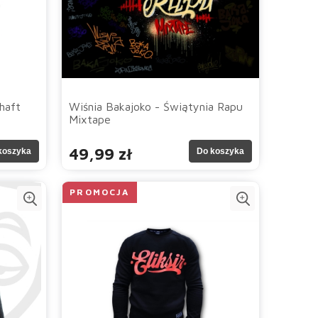
haft
Wiśnia Bakajoko - Świątynia Rapu
Mixtape
49,99 zł
koszyka
Do koszyka
PROMOCJA