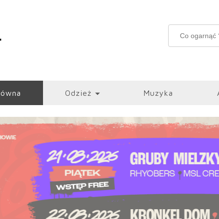
łówna
Odzież
Muzyka