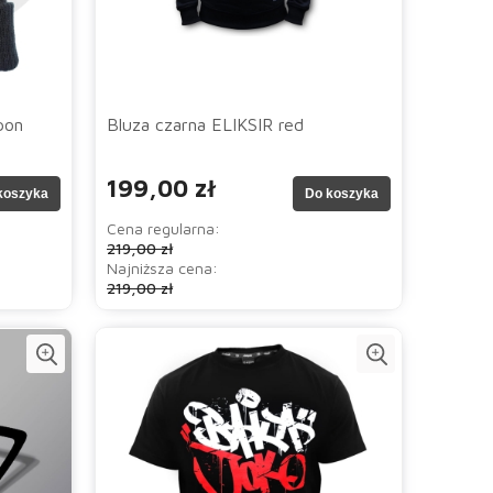
pon
Bluza czarna ELIKSIR red
199,00 zł
koszyka
Do koszyka
Cena regularna:
219,00 zł
Najniższa cena:
219,00 zł