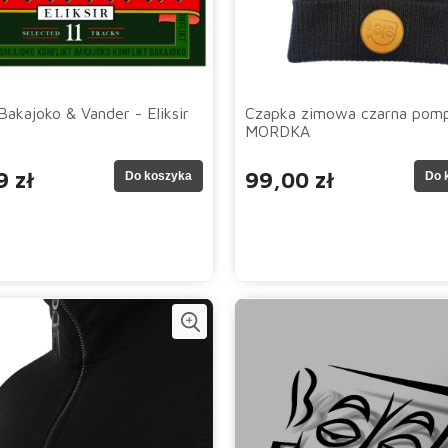
Bakajoko & Vander - Eliksir
Czapka zimowa czarna pom
MORDKA
9 zł
99,00 zł
Do koszyka
Do 