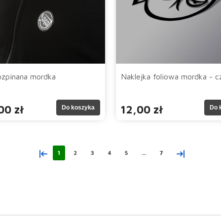
ozpinana mordka
Naklejka foliowa mordka - c
00 zł
12,00 zł
Do koszyka
Do 
«
»
1
2
3
4
5
...
7