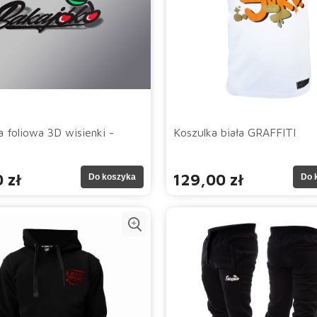
a foliowa 3D wisienki -
Koszulka biała GRAFFITI
 zł
129,00 zł
Do koszyka
Do 